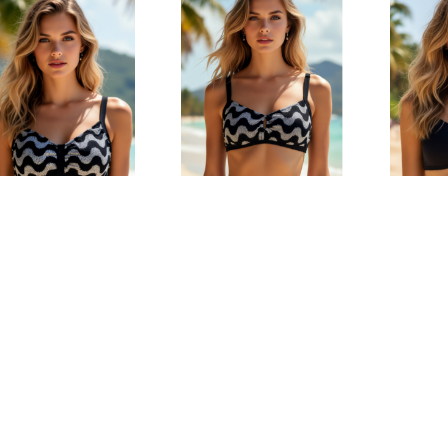
 Çift Tokalı
Dalga Desen Toparlayıcı
Toparlayı
rlayıcı Bikini Üstü
Bikini Üstü
799,90
₺1.669,90
₺599,90
Yorum Ekle
Müşteri Hizmetleri
Üy