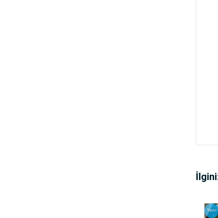
İlgin
Yeni
Yeni
Yeni