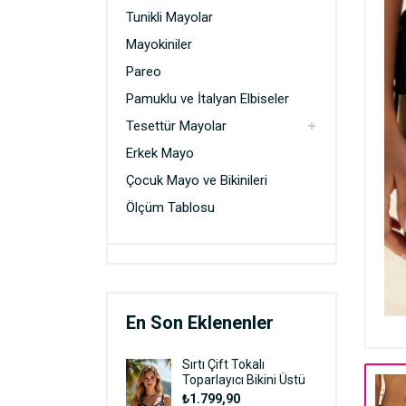
Pamuklu ve İtalyan Elbiseler
Tunikli Mayolar
Mayokiniler
Tesettür Mayolar
Pareo
Erkek Mayo
Pamuklu ve İtalyan Elbiseler
Çocuk Mayo ve Bikinileri
Tesettür Mayolar
Erkek Mayo
Çocuk Mayo ve Bikinileri
Ölçüm Tablosu
En Son Eklenenler
Sırtı Çift Tokalı
Toparlayıcı Bikini Üstü
₺1.799,90