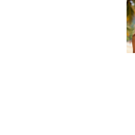
Balık Sırtı Desenli Bikini
Sırtı Çift Tokalı
Sırtı
Üstü
Toparlayıcı Bikini Üstü
Topa
₺1.799,90
₺1.399,90
₺1.
Kurumsal