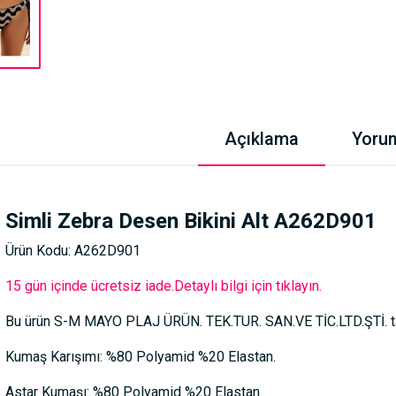
Açıklama
Yoru
Simli Zebra Desen Bikini Alt A262D901
Ürün Kodu: A262D901
15 gün içinde ücretsiz iade.Detaylı bilgi için tıklayın.
Bu ürün S-M MAYO PLAJ ÜRÜN. TEK.TUR. SAN.VE TİC.LTD.ŞTİ. tar
Kumaş Karışımı: %80 Polyamid %20 Elastan.
Astar Kumaşı: %80 Polyamid %20 Elastan.