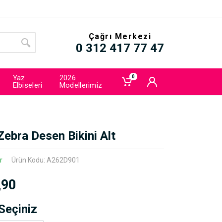
Çağrı Merkezi
0 312 417 77 47
Yaz
2026
0
Elbiseleri
Modellerimiz
Zebra Desen Bikini Alt
r
Ürün Kodu: A262D901
,90
Seçiniz