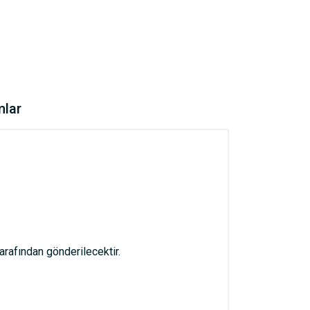
mlar
afından gönderilecektir.