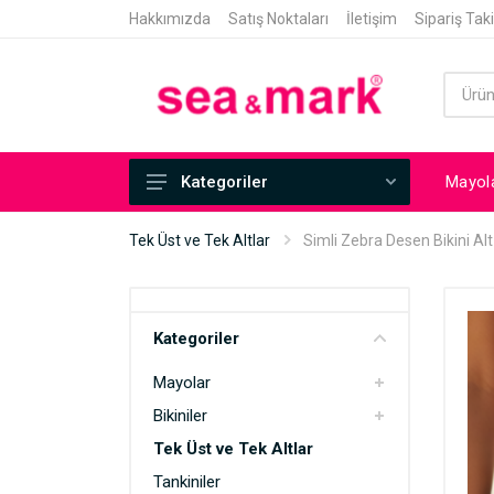
Hakkımızda
Satış Noktaları
İletişim
Sipariş Tak
Mayol
Kategoriler
Mayolar
Tek Üst ve Tek Altlar
Simli Zebra Desen Bikini Alt
Bikiniler
Tek Üst ve Tek Altlar
Kategoriler
Tankiniler
Mayolar
Tunikli Mayolar
Bikiniler
Mayokiniler
Tek Üst ve Tek Altlar
Pareo
Tankiniler