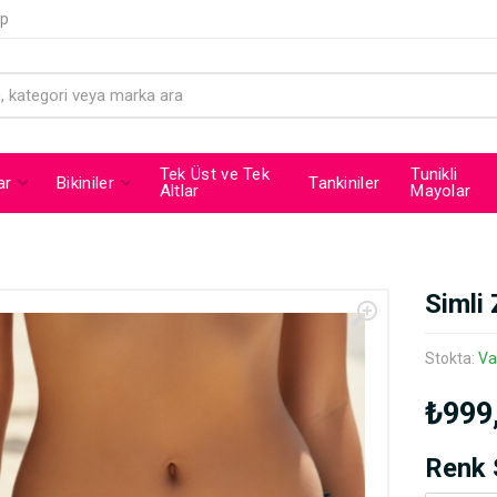
ip
Tek Üst ve Tek
Tunikli
ar
Bikiniler
Tankiniler
Altlar
Mayolar
Simli 
Stokta:
Va
₺999
Renk 