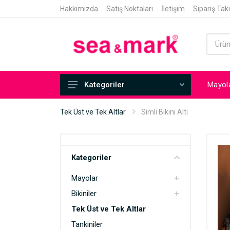
Hakkımızda
Satış Noktaları
İletişim
Sipariş Tak
Mayol
Kategoriler
Mayolar
Tek Üst ve Tek Altlar
Simli Bikini Altı
Bikiniler
Tek Üst ve Tek Altlar
Kategoriler
Tankiniler
Mayolar
Tunikli Mayolar
Bikiniler
Mayokiniler
Tek Üst ve Tek Altlar
Pareo
Tankiniler