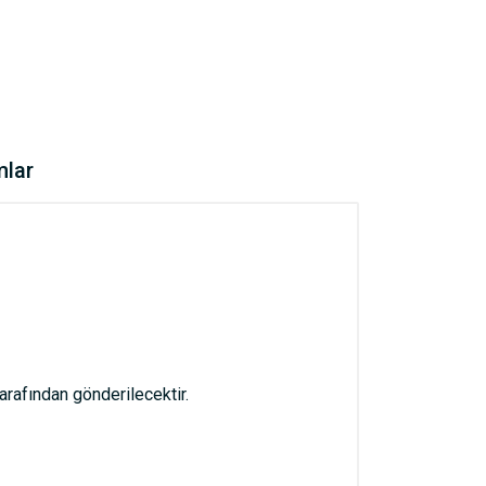
mlar
afından gönderilecektir.