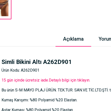
Açıklama
Yoru
Simli Bikini Altı A262D901
Ürün Kodu: A262D901
15 gün içinde ücretsiz iade.Detaylı bilgi için tıklayın.
Bu ürün S-M MAYO PLAJ ÜRÜN. TEK.TUR. SAN.VE TİC.LTD.ŞTİ. tar
Kumaş Karışımı: %80 Polyamid %20 Elastan.
Astar Kumaşı: %80 Polyamid %20 Elastan.