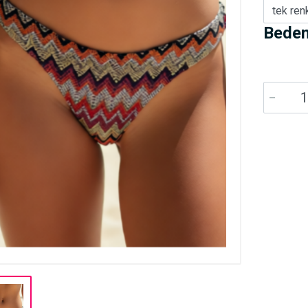
tek ren
Beden