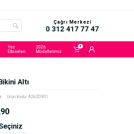
Çağrı Merkezi
0 312 417 77 47
Yaz
2026
0
Elbiseleri
Modellerimiz
Bikini Altı
r
Ürün Kodu: A262D901
,90
Seçiniz