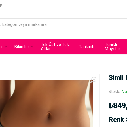
ip
Tek Üst ve Tek
Tunikli
ar
Bikiniler
Tankiniler
Altlar
Mayolar
Simli 
Stokta:
Va
₺849
Renk 