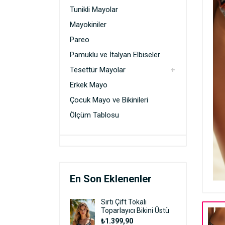
Pamuklu ve İtalyan Elbiseler
Tunikli Mayolar
Mayokiniler
Tesettür Mayolar
Pareo
Erkek Mayo
Pamuklu ve İtalyan Elbiseler
Çocuk Mayo ve Bikinileri
Tesettür Mayolar
Erkek Mayo
Çocuk Mayo ve Bikinileri
Ölçüm Tablosu
En Son Eklenenler
Sırtı Çift Tokalı
Toparlayıcı Bikini Üstü
₺1.399,90