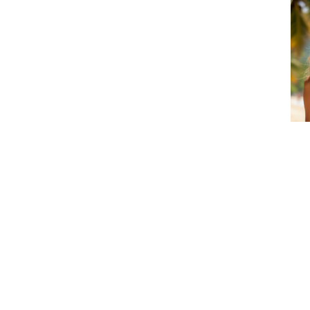
Balık Sırtı Desenli Bikini
Sırtı Çift Tokalı
Sırtı
Üstü
Toparlayıcı Bikini Üstü
Topa
₺1.399,90
₺1.399,90
₺1.
Kurumsal