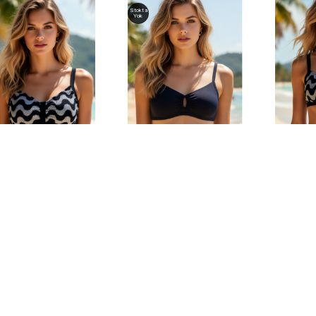
Stokta
Yok
 Çift Tokalı
Toparlayıcı Bikini Üstü
Dalga De
rlayıcı Bikini Üstü
Bikini Üs
399,90
₺1.399,90
₺1.399,
Yorum Ekle
Müşteri Hizmetleri
Üy