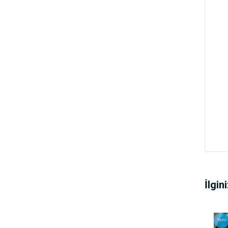
İlgin
Yeni
Yeni
Yeni