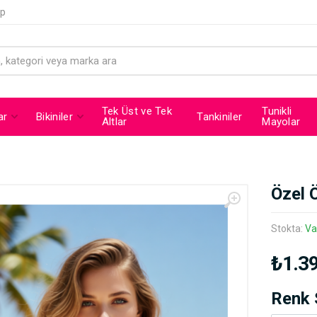
ip
Tek Üst ve Tek
Tunikli
ar
Bikiniler
Tankiniler
Altlar
Mayolar
Özel 
Stokta:
Va
₺1.3
Renk 