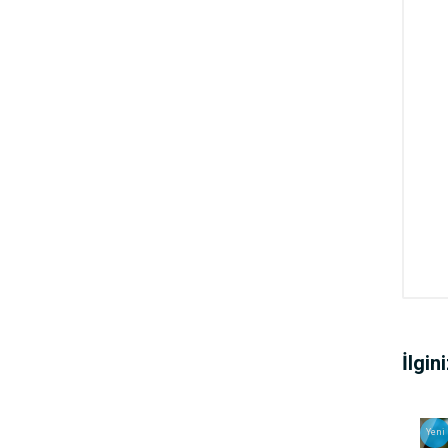
İlgin
Yeni
Yeni
Yeni