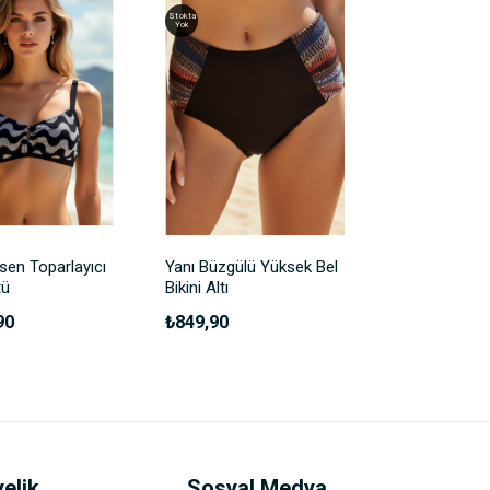
Stokta
İnd.
Yok
Stokta
Yok
sen Toparlayıcı
Yanı Büzgülü Yüksek Bel
Büstiyer Bikin
tü
Bikini Altı
90
₺849,90
₺1.349,90
₺1
elik
Sosyal Medya