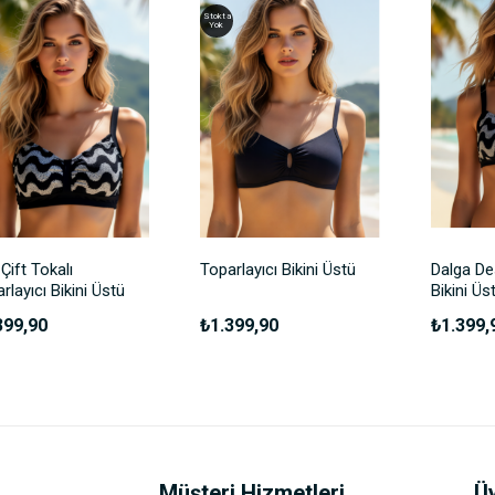
Stokta
Yok
 Çift Tokalı
Toparlayıcı Bikini Üstü
Dalga De
rlayıcı Bikini Üstü
Bikini Üs
399,90
₺1.399,90
₺1.399,
Yorum Ekle
Müşteri Hizmetleri
Üy