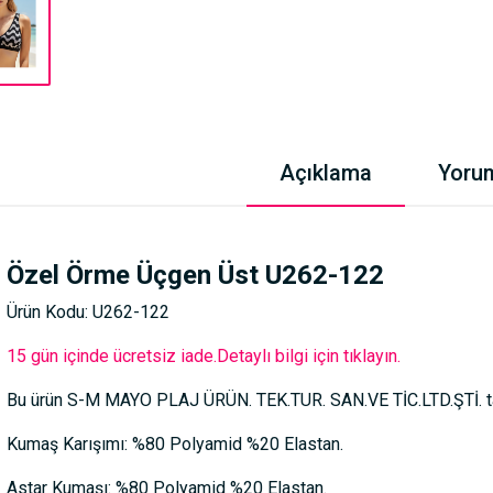
Açıklama
Yoru
Özel Örme Üçgen Üst U262-122
Ürün Kodu: U262-122
15 gün içinde ücretsiz iade.Detaylı bilgi için tıklayın.
Bu ürün S-M MAYO PLAJ ÜRÜN. TEK.TUR. SAN.VE TİC.LTD.ŞTİ. tar
Kumaş Karışımı: %80 Polyamid %20 Elastan.
Astar Kumaşı: %80 Polyamid %20 Elastan.