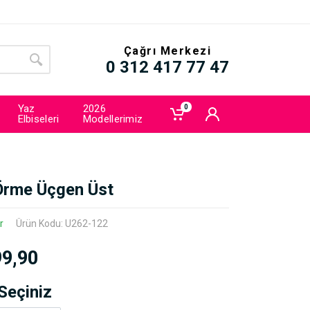
Çağrı Merkezi
0 312 417 77 47
Yaz
2026
0
Elbiseleri
Modellerimiz
Örme Üçgen Üst
r
Ürün Kodu: U262-122
99,90
Seçiniz