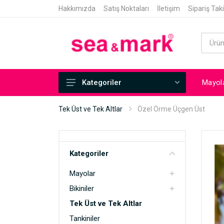
Hakkımızda
Satış Noktaları
İletişim
Sipariş Tak
Mayol
Kategoriler
Mayolar
Tek Üst ve Tek Altlar
Özel Örme Üçgen Üst
Bikiniler
Tek Üst ve Tek Altlar
Kategoriler
Tankiniler
Mayolar
Tunikli Mayolar
Bikiniler
Mayokiniler
Tek Üst ve Tek Altlar
Pareo
Tankiniler