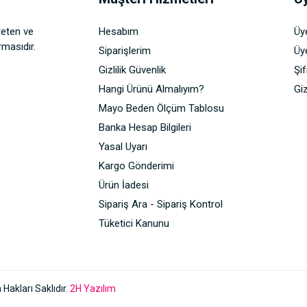
reten ve
Hesabım
Üy
rmasıdır.
Siparişlerim
Üye
Gizlilik Güvenlik
Şi
Hangi Ürünü Almalıyım?
Giz
Mayo Beden Ölçüm Tablosu
Banka Hesap Bilgileri
Yasal Uyarı
Kargo Gönderimi
Ürün İadesi
Sipariş Ara - Sipariş Kontrol
Tüketici Kanunu
akları Saklıdır.
2H Yazılım