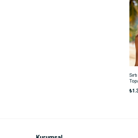
Balık Sırtı Desenli Bikini
Sırtı Çift Tokalı
Sırtı
Üstü
Toparlayıcı Bikini Üstü
Topa
₺1.399,90
₺1.399,90
₺1.
Kurumsal