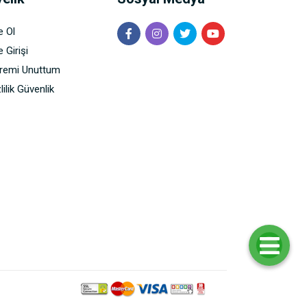
e Ol
 Girişi
fremi Unuttum
lilik Güvenlik