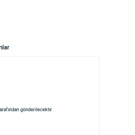
mlar
afından gönderilecektir.