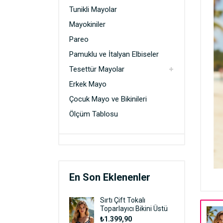
Pamuklu ve İtalyan Elbiseler
Tunikli Mayolar
Mayokiniler
Tesettür Mayolar
Pareo
Erkek Mayo
Pamuklu ve İtalyan Elbiseler
Çocuk Mayo ve Bikinileri
Tesettür Mayolar
Erkek Mayo
Çocuk Mayo ve Bikinileri
Ölçüm Tablosu
En Son Eklenenler
Sırtı Çift Tokalı
Toparlayıcı Bikini Üstü
₺1.399,90