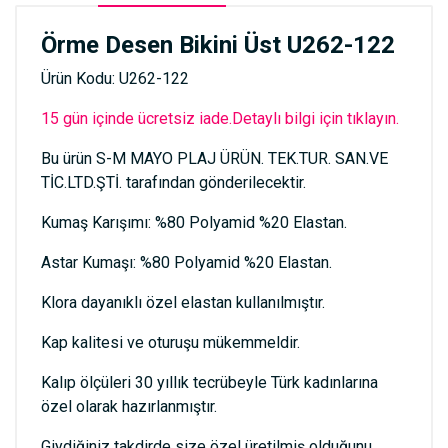
Örme Desen Bikini Üst U262-122
Ürün Kodu: U262-122
15 gün içinde ücretsiz iade.Detaylı bilgi için tıklayın.
Bu ürün S-M MAYO PLAJ ÜRÜN. TEK.TUR. SAN.VE
TİC.LTD.ŞTİ. tarafından gönderilecektir.
Kumaş Karışımı: %80 Polyamid %20 Elastan.
Astar Kumaşı: %80 Polyamid %20 Elastan.
Klora dayanıklı özel elastan kullanılmıştır.
Kap kalitesi ve oturuşu mükemmeldir.
Kalıp ölçüleri 30 yıllık tecrübeyle Türk kadınlarına
özel olarak hazırlanmıştır.
Giydiğiniz takdirde size özel üretilmiş olduğunu