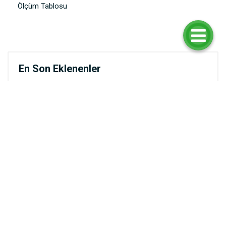
Ölçüm Tablosu
En Son Eklenenler
Sırtı Çift Tokalı Toparlayıcı Bikini Üstü
₺1.399,90
Toparlayıcı Bikini Üstü
₺1.399,90
Dalga Desen Toparlayıcı Bikini Üstü
₺1.399,90