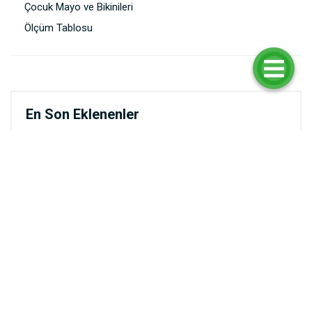
Çocuk Mayo ve Bikinileri
Ölçüm Tablosu
En Son Eklenenler
Sırtı Çift Tokalı Toparlayıcı Bikini Üstü
₺1.799,90
Dalga Desen Toparlayıcı Bikini Üstü
₺1.669,90
Yanı Büzgülü Yüksek Bel Bikini Altı
₺999,90