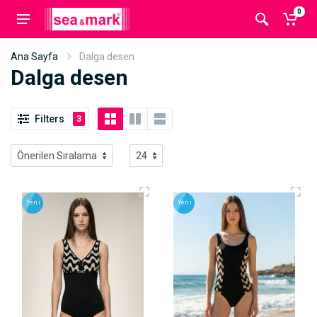
0
Ana Sayfa
Dalga desen
Dalga desen
Filters
3
Yeni
Yeni